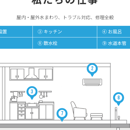
屋内・屋外水まわり、トラブル対応、修理全般
設置
③ キッチン
④ お風呂
⑧ 散水栓󠄁
⑨ 水道本管