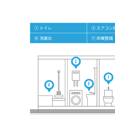
① トイレ
② エアコン
⑥ 洗面台
⑦ 床暖整備